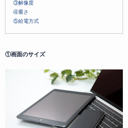
③解像度
④重さ
⑤給電方式
①画面のサイズ